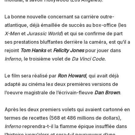
La bonne nouvelle concernant sa carrière outre-
atlantique, déjà émaillée de succès au box-office (les
X-Men
et
Jurassic World
) et qui se confirme de part
ses prestations bluffantes derrière la caméra, est qu’il a
rejoint
Tom Hanks
et
Felicity Jones
pour jouer dans
Inferno
, le troisième volet de
Da Vinci Code.
Le film sera réalisé par
Ron Howard
, qui avait déjà
adapté au cinéma le
s
deux premières versions de
l’oeuvre magistrale de l’écrivain-fleuve
Dan Brown
.
Après les deux premiers volets qui avaient cartonné en
termes de recettes (568 et 486 millions de dollars),
Inferno
reprendra-t-il la flamme épique insufflée dans
l’histoire jusqu’alors et sera-t-il pourvoyeur d’une