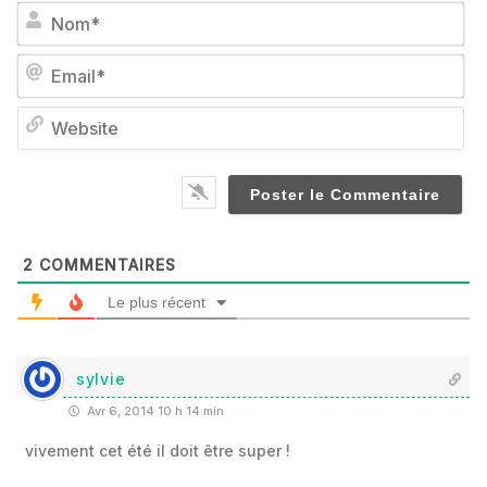
No
Em
We
2
COMMENTAIRES
Le plus récent
sylvie
Avr 6, 2014 10 h 14 min
vivement cet été il doit être super !