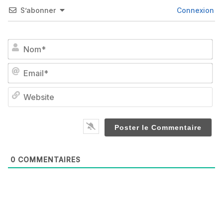
S’abonner
Connexion
No
Em
We
0
COMMENTAIRES