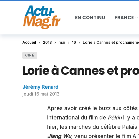
EN CONTINU
FRANCE
Accueil
2013
mai
16
Lorie à Cannes et prochaineme
CINÉ
Lorie à Cannes et p
Jérémy Renard
jeudi 16 mai 2013
Après avoir créé le buzz aux côté
International du film de
Pékin
il y a
hier, les marches du célèbre Palais
Jiang Wu
, venu présenter le film 