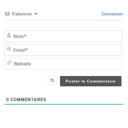
S’abonner
Connexion
No
Em
We
0
COMMENTAIRES