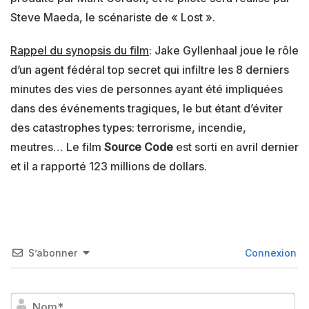
Steve Maeda, le scénariste de « Lost ».
Rappel du synopsis du film
: Jake Gyllenhaal joue le rôle
d’un agent fédéral top secret qui infiltre les 8 derniers
minutes des vies de personnes ayant été impliquées
dans des événements tragiques, le but étant d’éviter
des catastrophes types: terrorisme, incendie,
meutres… Le film
Source Code
est sorti en avril dernier
et il a rapporté 123 millions de dollars.
S’abonner
Connexion
No