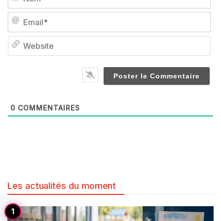
Em
We
0
COMMENTAIRES
Les actualités du moment