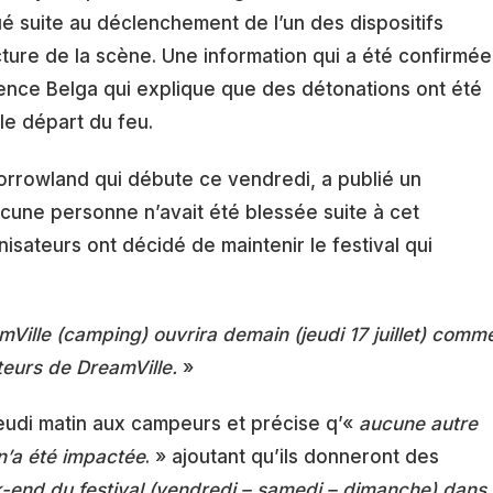
ué suite au déclenchement de l’un des dispositifs
ture de la scène. Une information qui a été confirmée
gence Belga qui explique que des détonations ont été
e départ du feu.
omorrowland qui débute ce vendredi, a publié un
cune personne n’avait été blessée suite à cet
isateurs ont décidé de maintenir le festival qui
ille (camping) ouvrira demain (jeudi 17 juillet) comm
iteurs de DreamVille.
»
jeudi matin aux campeurs et précise q’«
aucune autre
 n’a été impactée
. » ajoutant qu’ils donneront des
ek-end du festival (vendredi – samedi – dimanche) dans