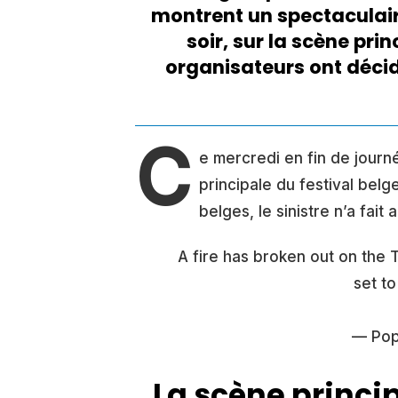
montrent un spectaculair
soir, sur la scène pri
organisateurs ont décid
C
e mercredi en fin de journ
principale du festival bel
belges, le sinistre n’a fait
A fire has broken out on the 
set t
— Pop
La scène princi