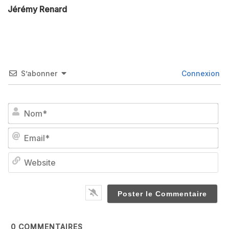
Jérémy Renard
S’abonner
Connexion
No
Em
We
0
COMMENTAIRES