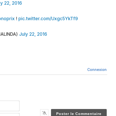
ly 22, 2016
noprix
!
pic.twitter.com/Uxgc5YkTf9
HALINDA)
July 22, 2016
Connexion
Nom*
Email*