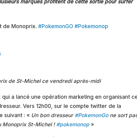
plusieurs marques profitent de cette sortie pour surfer
rt de Monoprix.
#PokemonGO
#Pokemonop
6
rix de St-Michel ce vendredi après-midi
x qui a lancé une opération marketing en organisant c
 dresseur. Vers 12h00, sur le compte twitter de la
e suivant : «
Un bon dresseur
#
PokemonGo
ne sort pa
u Monoprix St-Michel !
#
pokemonop
»