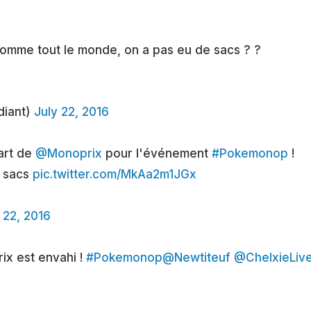
omme tout le monde, on a pas eu de sacs ? ?
diant)
July 22, 2016
art de
@Monoprix
pour l'événement
#Pokemonop
!
0 sacs
pic.twitter.com/MkAa2m1JGx
 22, 2016
ix est envahi !
#Pokemonop
@Newtiteuf
@ChelxieLiv