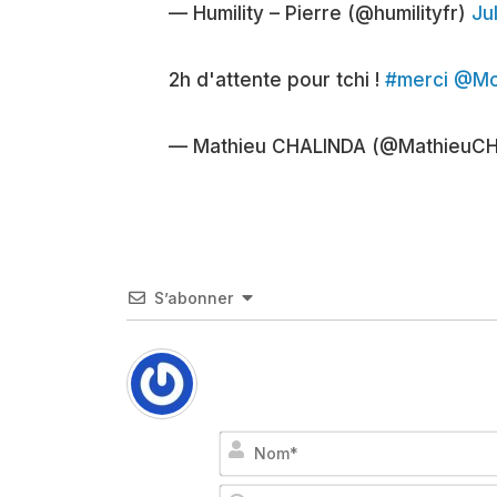
— Humility – Pierre (@humilityfr)
Ju
2h d'attente pour tchi !
#merci
@Mo
— Mathieu CHALINDA (@MathieuC
S’abonner