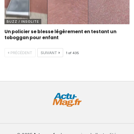
BUZZ / INSOLITE
Un policier se blesse légèrement en testant un
toboggan pour enfant
PRÉCÉDENT
SUIVANT
1
of
435