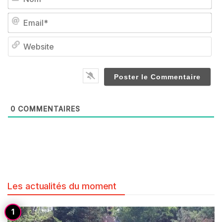
Em
We
0
COMMENTAIRES
Les actualités du moment