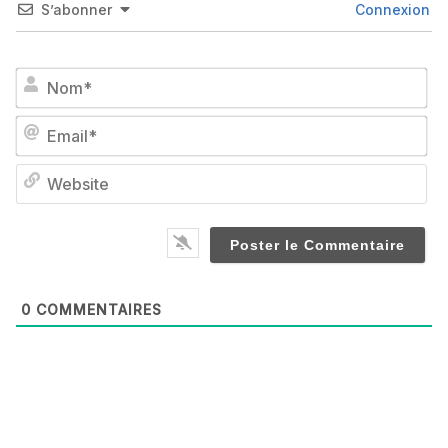
S’abonner
Connexion
No
Em
We
0
COMMENTAIRES