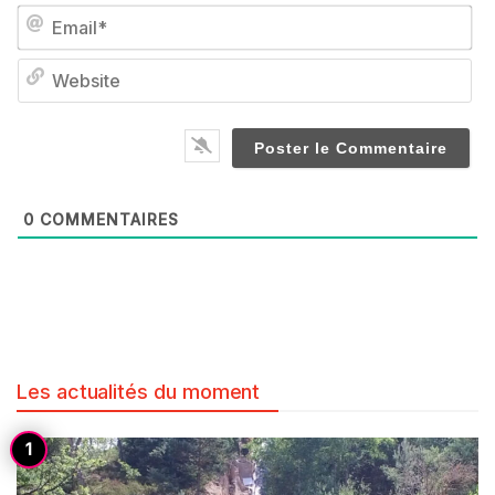
Em
We
0
COMMENTAIRES
Les actualités du moment