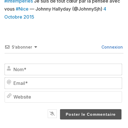
#intemperies
Je suis de tout cœur par la pensée avec
vous
#Nice
— Johnny Hallyday (@JohnnySjh)
4
Octobre 2015
S’abonner
Connexion
No
Em
We