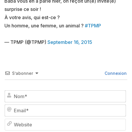
Baba vous en a parlé hier, on reçoit un(e) invité(e)
surprise ce soir !
À votre avis, qui est-ce ?
Un homme, une femme, un animal ?
#TPMP
— TPMP (@TPMP)
September 16, 2015
S’abonner
Connexion
No
Em
We