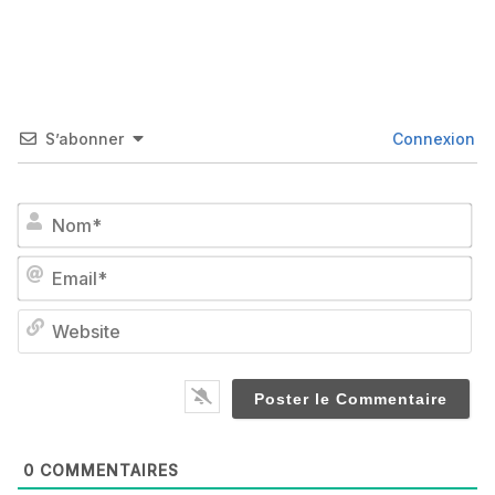
S’abonner
Connexion
No
Em
We
0
COMMENTAIRES