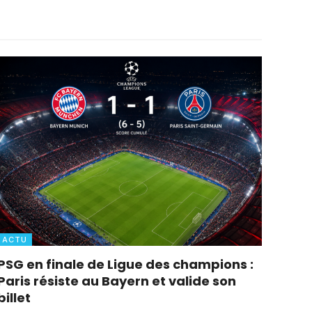
ACTU
PSG en finale de Ligue des champions :
Paris résiste au Bayern et valide son
billet