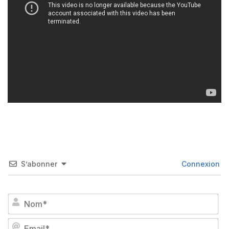
S’abonner
Connexion
No
Em