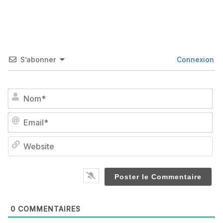
S’abonner
Connexion
No
Em
We
0
COMMENTAIRES