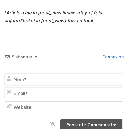
l’Article a été lu [post_view time= »day »] fois
aujourd’hui et lu [post_view] fois au total.
S’abonner
Connexion
No
Em
We