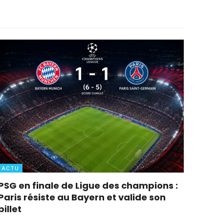
ACTU
PSG en finale de Ligue des champions :
Paris résiste au Bayern et valide son
billet