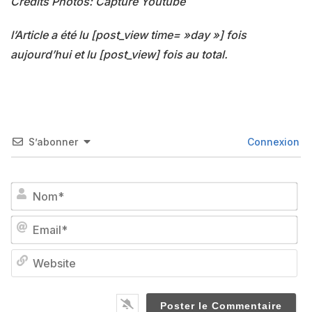
Crédits Photos: Capture Youtube
l’Article a été lu [post_view time= »day »] fois
aujourd’hui et lu [post_view] fois au total.
S’abonner
Connexion
No
Em
We