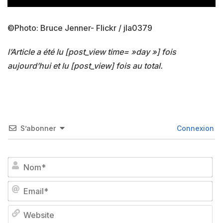
©Photo: Bruce Jenner- Flickr / jla0379
l’Article a été lu [post_view time= »day »] fois
aujourd’hui et lu [post_view] fois au total.
S’abonner
Connexion
No
Em
We