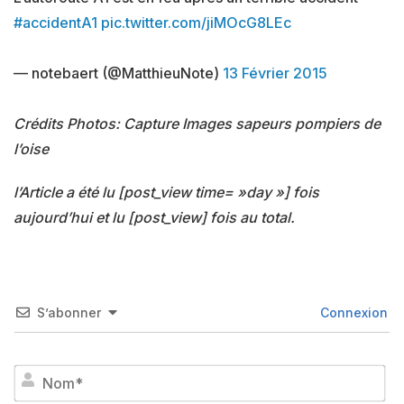
#accidentA1
pic.twitter.com/jiMOcG8LEc
— notebaert (@MatthieuNote)
13 Février 2015
Crédits Photos: Capture Images sapeurs pompiers de
l’oise
l’Article a été lu [post_view time= »day »] fois
aujourd’hui et lu [post_view] fois au total.
S’abonner
Connexion
No