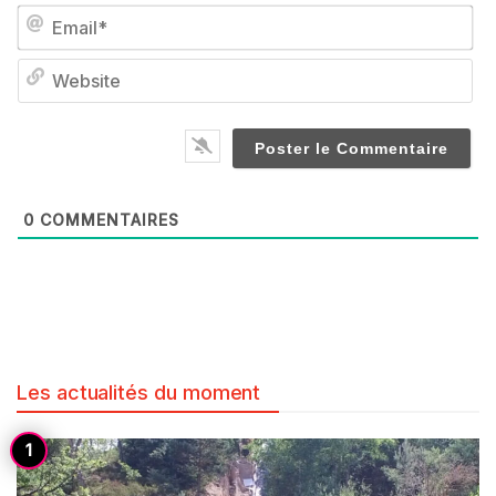
Em
We
0
COMMENTAIRES
Les actualités du moment