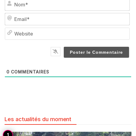
No
Em
We
0
COMMENTAIRES
Les actualités du moment