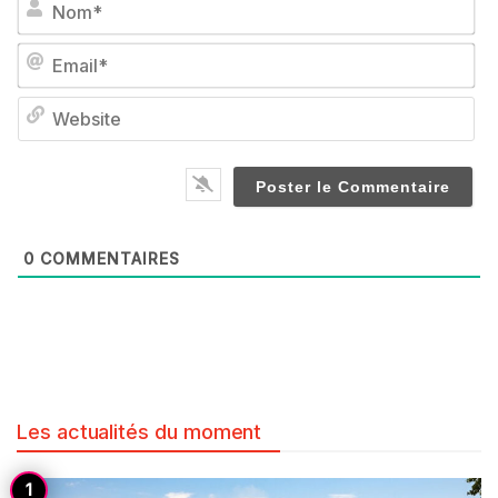
Em
We
0
COMMENTAIRES
Les actualités du moment