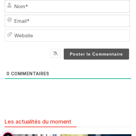
No
Em
We
0
COMMENTAIRES
Les actualités du moment