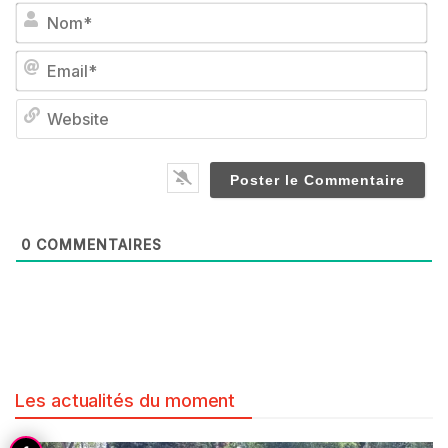
No
Em
We
0
COMMENTAIRES
Les actualités du moment