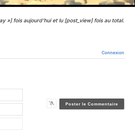
ay »] fois aujourd’hui et lu [post_view] fois au total.
Connexion
Nom*
Email*
Website