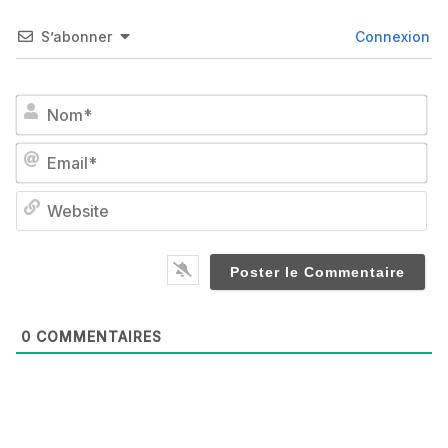
S’abonner
Connexion
No
Em
We
0
COMMENTAIRES