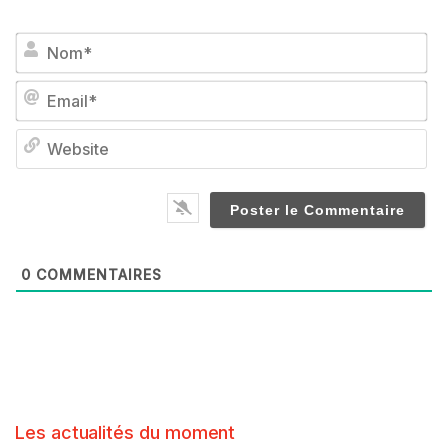
No
Em
We
0
COMMENTAIRES
Les actualités du moment