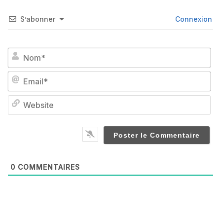
S’abonner
Connexion
No
Em
We
0
COMMENTAIRES