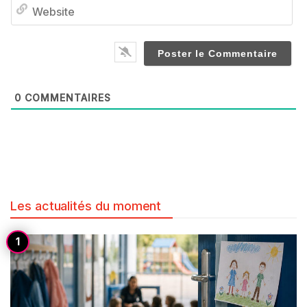
We
0
COMMENTAIRES
Les actualités du moment