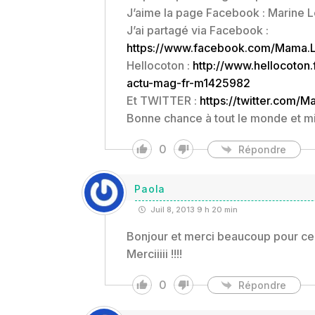
J’aime la page Facebook : Marine 
J’ai partagé via Facebook :
https://www.facebook.com/Mama.
Hellocoton :
http://www.hellocoton.
actu-mag-fr-m1425982
Et TWITTER :
https://twitter.com
Bonne chance à tout le monde et mi
0
Répondre
Paola
Juil 8, 2013 9 h 20 min
Bonjour et merci beaucoup pour ce c
Merciiiii !!!!
0
Répondre