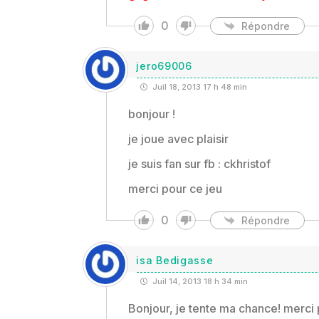
0
Répondre
jero69006
Juil 18, 2013 17 h 48 min
bonjour !
je joue avec plaisir
je suis fan sur fb : ckhristof
merci pour ce jeu
0
Répondre
isa Bedigasse
Juil 14, 2013 18 h 34 min
Bonjour, je tente ma chance! merci 