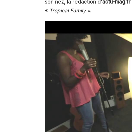
son nez, la rédaction d’
actu-mag.fr
«
Tropical Family »
.