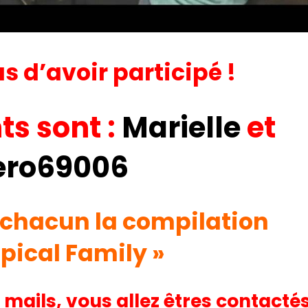
s d’avoir participé !
ts sont :
Marielle
et
ero69006
chacun la compilation
opical Family »
 mails, vous allez êtres contacté