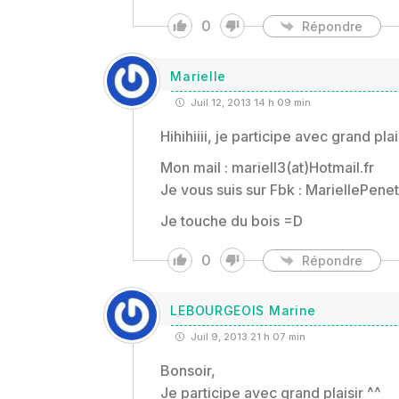
0
Répondre
Marielle
Juil 12, 2013 14 h 09 min
Hihihiiii, je participe avec grand plai
Mon mail : mariell3(at)Hotmail.fr
Je vous suis sur Fbk : MariellePene
Je touche du bois =D
0
Répondre
LEBOURGEOIS Marine
Juil 9, 2013 21 h 07 min
Bonsoir,
Je participe avec grand plaisir ^^