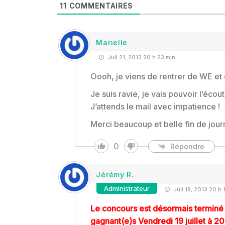
11
COMMENTAIRES
Marielle
Juil 21, 2013 20 h 23 min
Oooh, je viens de rentrer de WE et 
Je suis ravie, je vais pouvoir l’éco
J’attends le mail avec impatience !
Merci beaucoup et belle fin de jou
0
Répondre
Jérémy R.
Administrateur
Juil 18, 2013 20 h 
Le concours est désormais terminé !
gagnant(e)s Vendredi 19 juillet à 2