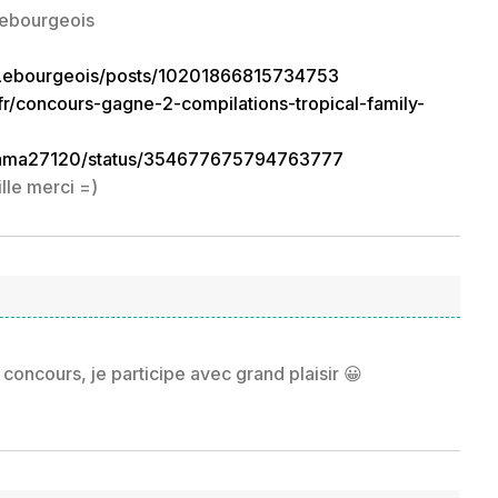
Lebourgeois
Lebourgeois/posts/10201866815734753
fr/concours-gagne-2-compilations-tropical-family-
/Mama27120/status/354677675794763777
lle merci =)
oncours, je participe avec grand plaisir 😀