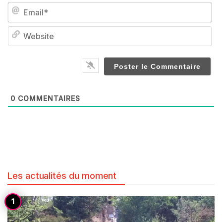
Em
We
0
COMMENTAIRES
Les actualités du moment