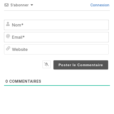
S’abonner
Connexion
No
Em
We
0
COMMENTAIRES