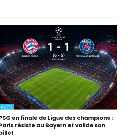
ACTU
PSG en finale de Ligue des champions :
Paris résiste au Bayern et valide son
billet