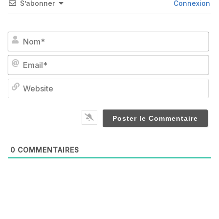
S’abonner
Connexion
No
Em
We
0
COMMENTAIRES