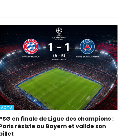
ACTU
PSG en finale de Ligue des champions :
Paris résiste au Bayern et valide son
billet