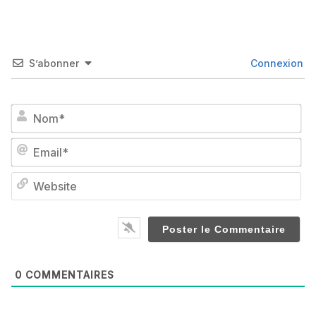
S’abonner
Connexion
No
Em
We
0
COMMENTAIRES