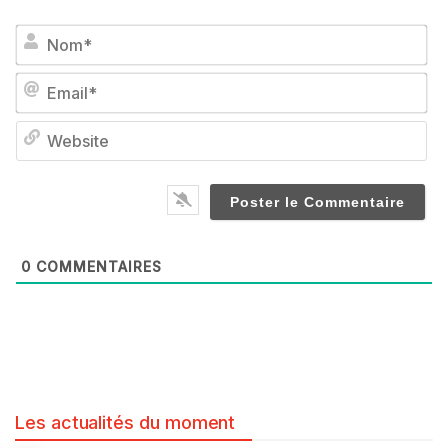
No
Em
We
0
COMMENTAIRES
Les actualités du moment