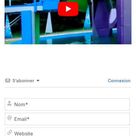
S’abonner
Connexion
No
Em
We