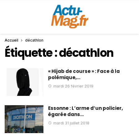
Accueil
décathlon
Étiquette :
décathlon
« Hijab de course » : Face à la
polémique,…
mardi 26 février 2019
Essonne : L’arme d’un policier,
égarée dans…
mardi 31 juillet 2018